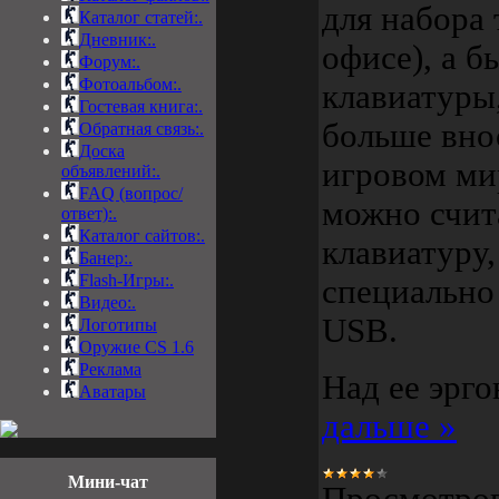
для набора 
Каталог статей:.
Дневник:.
офисе), а 
Форум:.
Фотоальбом:.
клавиатуры
Гостевая книга:.
больше вно
Обратная связь:.
Доска
игровом ми
объявлений:.
FAQ (вопрос/
можно счит
ответ):.
Каталог сайтов:.
клавиатуру
Банер:.
Flash-Игры:.
специально
Видео:.
USB.
Логотипы
Оружие CS 1.6
Реклама
Над ее эрг
Аватары
дальше »
Мини-чат