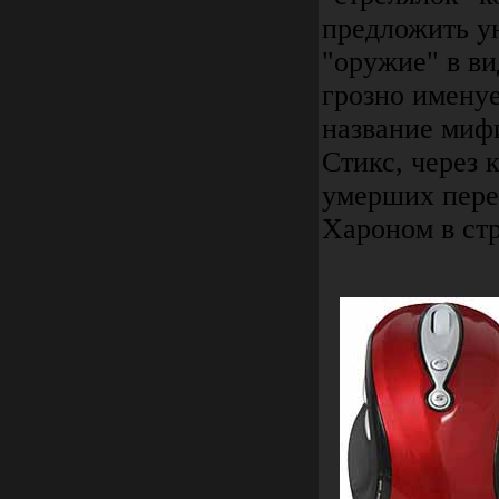
предложить у
"оружие" в в
грозно имену
название миф
Стикс, через 
умерших пере
Хароном в стр