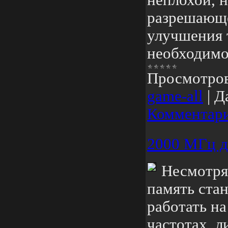
неплохой, 
разрешающе
улучшения 
необходимо
Просмотро
game-all
|
Д
Комментари
2000 МГц д
Несмотря 
память ста
работать н
частотах, 