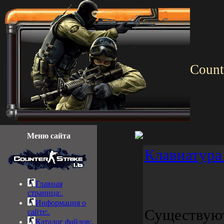
Count
Меню сайта
Клавиатура
Главная
страница:.
Информация о
Существую
сайте:.
Каталог файлов:.