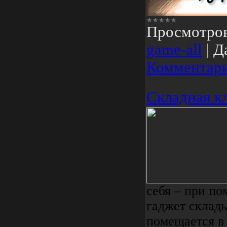
Просмотро
game-all
|
Д
Комментари
Складная к
себя – при п
гаджет склады
помещается в