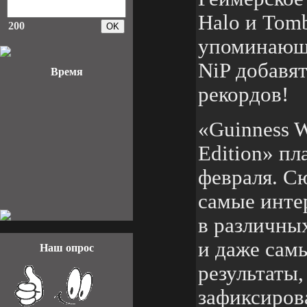
Halo и Tomb
200
упоминающе
NiP добавят
Время
рекордов!
«Guinness W
Edition» пл
февраля. С
самые инте
в различны
и даже сам
Наш опрос
результаты
зафиксиров