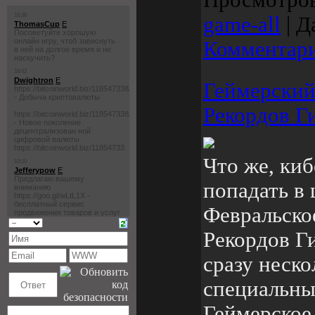
Просмотро
game-all
|
Д
Комментари
Геймерский
Рекордов Г
Что же, ки
попадать в
Февральско
Рекордов Г
сразу неско
специальн
Геймерское