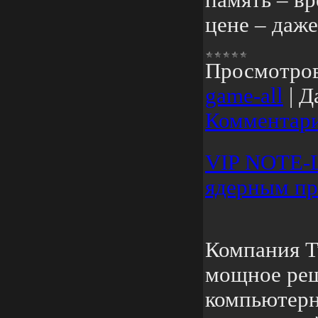
память – вр
цене – даже
Просмотро
game-all
|
Д
Комментари
VIP NOTE-L
ядерным пр
Компания T
мощное реш
компьютерн