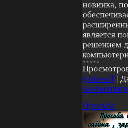
новинка, п
обеспечива
расширенны
является п
решением д
компьютерн
Просмотро
game-all
|
Д
Комментари
Просьба