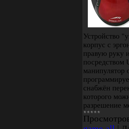
Устройство "
корпус с эрг
правую руку 
посредством 
манипулятор 
программируе
снабжён пере
которого можн
разрешение 
Просмотро
game-all
|
Д