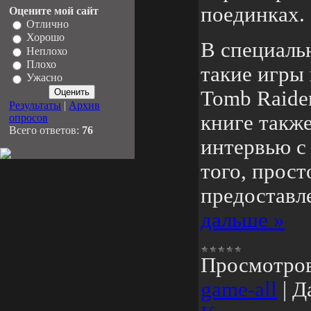
поединках.
Оцените мой сайт
Отлично
Хорошо
В специаль
Неплохо
Плохо
такие игры 
Ужасно
Tomb Raider
Результаты
|
Архив
книге такж
опросов
Всего ответов:
76
интервью с
того, прос
предоставл
дальше »
Просмотро
game-all
|
Д