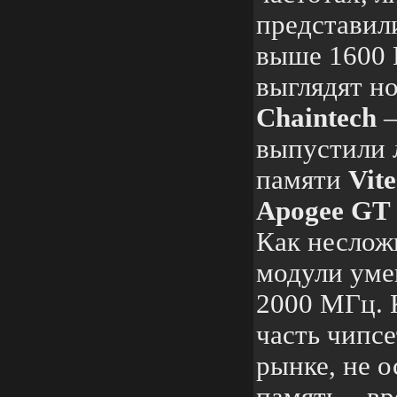
представил
выше 1600 
выглядят н
Chaintech
–
выпустили 
памяти
Vit
Apogee GT 
Как неслож
модули уме
2000 МГц. 
часть чипс
рынке, не 