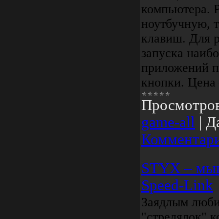
компьютера. 
ноутбучную, 
клавиш. Для 
запуска наиб
приложений п
кнопки. Цена 
Просмотро
game-all
|
Д
Комментари
STYX – мыш
Speed-Link
Заядлым люб
"стрелялок" 