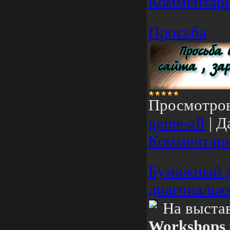
Комментари
Просьба
Просмотро
game-all
|
Д
Комментари
Бумажный д
диагональю
На выста
Workshops